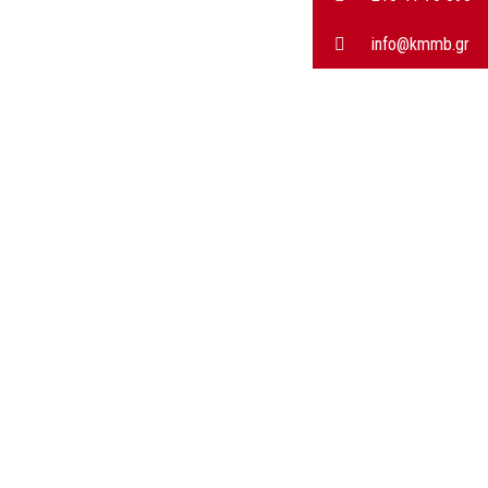
info@kmmb.gr
PS-SEAL® PTFE Shaft Seal