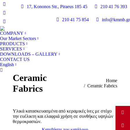
17, Kononos Str., Piraeus 185 45
210 41 76 393
Linkedin
page
Facebook
210 41 75 854
info@kmmb.gr
opens
page
YouTube
in
opens
page
new
COMPANY
in
opens
Our Market Sectors
window
new
in
PRODUCTS
window
SERVICES
new
DOWNLOADS – GALLERY
window
CONTACT US
English
Search:
Ceramic
You are here:
Home
Fabrics
Ceramic Fabrics
Υλικά κατασκευασμένα από κεραμικές ίνες με στόχο
την ευέλικτη και ελαφριά χρήση σε συνθήκες υψηλών
θερμοκρασιών.
Κατεβάστε τον κατάλογο