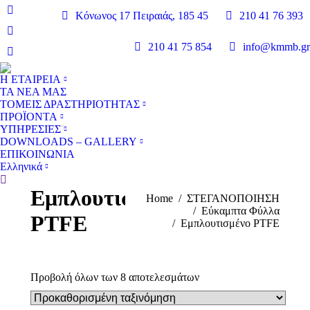
Κόνωνος 17 Πειραιάς, 185 45
210 41 76 393
Linkedin
page
Facebook
210 41 75 854
info@kmmb.gr
opens
page
YouTube
in
opens
page
new
Η ΕΤΑΙΡΕΙΑ
in
opens
ΤΑ ΝΕΑ ΜΑΣ
window
new
in
ΤΟΜΕΙΣ ΔΡΑΣΤΗΡΙΟΤΗΤΑΣ
window
ΠΡΟΪΟΝΤΑ
new
ΥΠΗΡΕΣΙΕΣ
window
DOWNLOADS – GALLERY
ΕΠΙΚΟΙΝΩΝΙΑ
Ελληνικά
Search:
Εμπλουτισμένο
You are here:
Home
ΣΤΕΓΑΝΟΠΟΙΗΣΗ
Εύκαμπτα Φύλλα
PTFE
Εμπλουτισμένο PTFE
Προβολή όλων των 8 αποτελεσμάτων