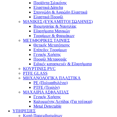
Προϊόντα Σιλικόνης
Ελαστικά Δάπεδα
Σπογγώδη & Αφρώδη Ελαστικά
Ελαστικά Προφίλ
ΜΑΝΙΚΕΣ (ΕΥΚΑΜΠΤΟΙ ΣΩΛΗΝΕΣ)
Βιομηχανίας & Ναυτιλίας
Εξαρτήματα Μανικών
Τροφίμων & Φαρμάκων
ΜΕΤΑΦΟΡΙΚΕΣ ΤΑΙΝΙΕΣ
Θετικής Μετατόπισης
Επίπεδες Τροφίμων
Γενικής Χρήσης
Προφίλ Μεταφοράς
Ειδικές κατασκευές & Εξαρτήματα
ΚΟΥΡΤΙΝΕΣ PVC
PTFE GLASS
ΜΗΧΑΝΟΛΟΓΙΚΑ ΠΛΑΣΤΙΚΑ
PE (Πολυαιθυλένιο)
PTFE (Τεφλόν)
ΜΑΧΑΙΡΙΑ ΑΣΦΑΛΕΙΑΣ
Γενικής Χρήσης
Καλυμμένης Λεπίδας (Για τσέρκια)
Metal Detectable
ΥΠΗΡΕΣΙΕΣ
Κοπή Παρεμβυσμάτων