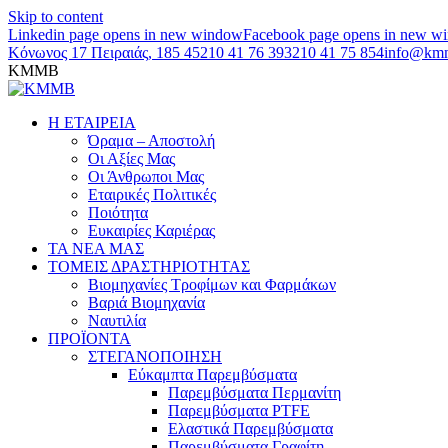
Skip to content
Linkedin page opens in new window
Facebook page opens in new w
Κόνωνος 17 Πειραιάς, 185 45
210 41 76 393
210 41 75 854
info@km
KMMB
Η ΕΤΑΙΡΕΙΑ
Όραμα – Αποστολή
Οι Αξίες Μας
Οι Άνθρωποι Μας
Εταιρικές Πολιτικές
Ποιότητα
Ευκαιρίες Καριέρας
ΤΑ ΝΕΑ ΜΑΣ
ΤΟΜΕΙΣ ΔΡΑΣΤΗΡΙΟΤΗΤΑΣ
Βιομηχανίες Τροφίμων και Φαρμάκων
Βαριά Βιομηχανία
Ναυτιλία
ΠΡΟΪΟΝΤΑ
ΣΤΕΓΑΝΟΠΟΙΗΣΗ
Εύκαμπτα Παρεμβύσματα
Παρεμβύσματα Περμανίτη
Παρεμβύσματα PTFE
Ελαστικά Παρεμβύσματα
Παρεμβύσματα Γραφίτη