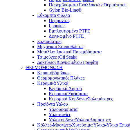
Παρεμβύσματα Εναλλακτών Θερμότητας
Gylon Bio-Line®
Εύκαμπτα Φύλλα
Περμανίτες
Γραφίτες
Εμπλουτισμένο PTFE
Διογκωμένο PTFE
Σαλαμάστρες
Μηχανικοί Στυπιοθλίπτες
Μεταλλοπλαστικά Παρεμβύσματα
Τσιμούχες (Oil Seals)
Δακτύλιοι Διογκωμένου Γραφίτη
ΘΕΡΜΟΜΟΝΩΣΗ
Κεραμοβάμβακες
Θερμομονωτικές Πλάκες
Κεραμικά Υλικά
Κεραμικά Χαρτιά
Κεραμικά Υφάσματα
Κεραμικά Κορδόνια/Σαλαμάστρες
Προϊόντα Υάλου
Υαλουφάσματα
Υαλοταινίες
Υαλοκόρδονα/Υαλοσαλαμάστρες
Κόλλες-Μαστίχες-Χυτεύσιμα Υλικά-Υλικά Επικ