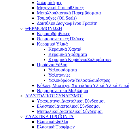
Σαλαμάστρες
Μηχανικοί Στυπιοθλίπτες
Μεταλλοπλαστικά Παρεμβύσματα
Τσιμούχες (Oil Seals)
Δακτύλιοι Διογκωμένου Γραφίτη
ΘΕΡΜΟΜΟΝΩΣΗ
Κεραμοβάμβακες
Θερμομονωτικές Πλάκες
Κεραμικά Υλικά
Κεραμικά Χαρτιά
Κεραμικά Υφάσματα
Κεραμικά Κορδόνια/Σαλαμάστρες
Προϊόντα Υάλου
Υαλουφάσματα
Υαλοταινίες
Υαλοκόρδονα/Υαλοσαλαμάστρες
Κόλλες-Μαστίχες-Χυτεύσιμα Υλικά-Υλικά Επικ
Θερμομονωτικά Μαξιλάρια
ΔΙΑΣΤΟΛΙΚΟΙ ΣΥΝΔΕΣΜΟΙ
Υφασμάτινοι Διαστολικοί Σύνδεσμοι
Ελαστικοί Διαστολικοί Σύνδεσμοι
Μεταλλικοί Διαστολικοί Σύνδεσμοι
ΕΛΑΣΤΙΚΑ ΠΡΟΪΟΝΤΑ
Ελαστικά Φύλλα
Ελαστικά Τροφίμων