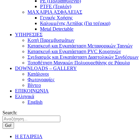
PE (Πολυαιθυλένιο)
PTFE (Τεφλόν)
ΜΑΧΑΙΡΙΑ ΑΣΦΑΛΕΙΑΣ
Γενικής Χρήσης
Καλυμμένης Λεπίδας (Για τσέρκια)
Metal Detectable
ΥΠΗΡΕΣΙΕΣ
Κοπή Παρεμβυσμάτων
Κατασκευή και Εγκατάσταση Μεταφορικών Ταινιών
Κατασκευή και Εγκατάσταση PVC Κουρτινών
Σχεδιασμός και Εγκατάσταση Διαστολικών Συνδέσμων
Τοποθέτηση Μανικιών Πολυουρεθάνης σε Ράουλα
DOWNLOADS – GALLERY
Κατάλογοι
Φωτογραφίες
Βίντεο
ΕΠΙΚΟΙΝΩΝΙΑ
Ελληνικά
English
Search:
Η ΕΤΑΙΡΕΙΑ