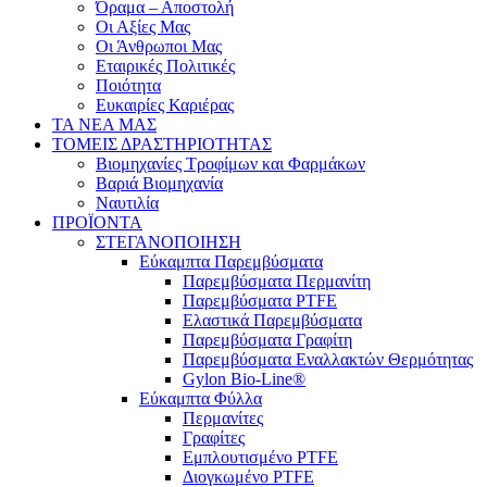
Όραμα – Αποστολή
Οι Αξίες Μας
Οι Άνθρωποι Μας
Εταιρικές Πολιτικές
Ποιότητα
Ευκαιρίες Καριέρας
ΤΑ ΝΕΑ ΜΑΣ
ΤΟΜΕΙΣ ΔΡΑΣΤΗΡΙΟΤΗΤΑΣ
Βιομηχανίες Τροφίμων και Φαρμάκων
Βαριά Βιομηχανία
Ναυτιλία
ΠΡΟΪΟΝΤΑ
ΣΤΕΓΑΝΟΠΟΙΗΣΗ
Εύκαμπτα Παρεμβύσματα
Παρεμβύσματα Περμανίτη
Παρεμβύσματα PTFE
Ελαστικά Παρεμβύσματα
Παρεμβύσματα Γραφίτη
Παρεμβύσματα Εναλλακτών Θερμότητας
Gylon Bio-Line®
Εύκαμπτα Φύλλα
Περμανίτες
Γραφίτες
Εμπλουτισμένο PTFE
Διογκωμένο PTFE