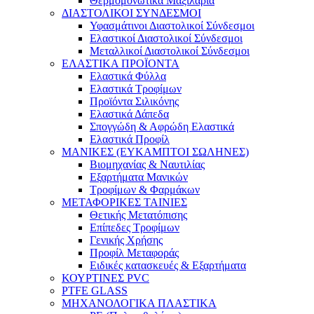
Θερμομονωτικά Μαξιλάρια
ΔΙΑΣΤΟΛΙΚΟΙ ΣΥΝΔΕΣΜΟΙ
Υφασμάτινοι Διαστολικοί Σύνδεσμοι
Ελαστικοί Διαστολικοί Σύνδεσμοι
Μεταλλικοί Διαστολικοί Σύνδεσμοι
ΕΛΑΣΤΙΚΑ ΠΡΟΪΟΝΤΑ
Ελαστικά Φύλλα
Ελαστικά Τροφίμων
Προϊόντα Σιλικόνης
Ελαστικά Δάπεδα
Σπογγώδη & Αφρώδη Ελαστικά
Ελαστικά Προφίλ
ΜΑΝΙΚΕΣ (ΕΥΚΑΜΠΤΟΙ ΣΩΛΗΝΕΣ)
Βιομηχανίας & Ναυτιλίας
Εξαρτήματα Μανικών
Τροφίμων & Φαρμάκων
ΜΕΤΑΦΟΡΙΚΕΣ ΤΑΙΝΙΕΣ
Θετικής Μετατόπισης
Επίπεδες Τροφίμων
Γενικής Χρήσης
Προφίλ Μεταφοράς
Ειδικές κατασκευές & Εξαρτήματα
ΚΟΥΡΤΙΝΕΣ PVC
PTFE GLASS
ΜΗΧΑΝΟΛΟΓΙΚΑ ΠΛΑΣΤΙΚΑ